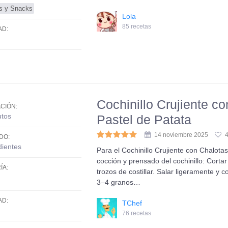
os y Snacks
Lola
85 recetas
AD:
Cochinillo Crujiente c
CIÓN:
utos
Pastel de Patata
14 noviembre 2025
DO:
dientes
Para el Cochinillo Crujiente con Chalot
cocción y prensado del cochinillo: Cortar e
ÍA:
trozos de costillar. Salar ligeramente y 
3–4 granos…
AD:
TChef
76 recetas