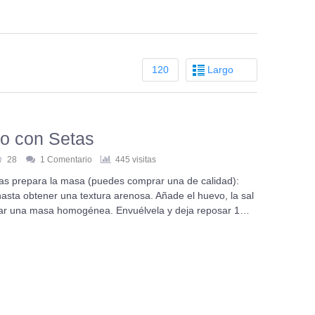
120
Largo
o con Setas
28
1 Comentario
445 visitas
as prepara la masa (puedes comprar una de calidad):
 hasta obtener una textura arenosa. Añade el huevo, la sal
ormar una masa homogénea. Envuélvela y deja reposar 1…