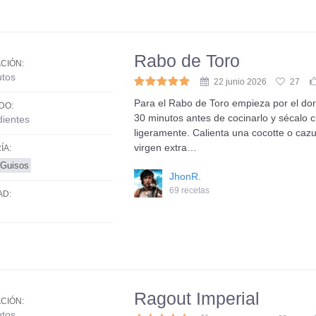
Rabo de Toro
CIÓN:
utos
22 junio 2026
27
Para el Rabo de Toro empieza por el dora
DO:
30 minutos antes de cocinarlo y sécalo
dientes
ligeramente. Calienta una cocotte o cazu
virgen extra…
ÍA:
Guisos
JhonR.
69 recetas
AD:
Ragout Imperial
CIÓN:
utos