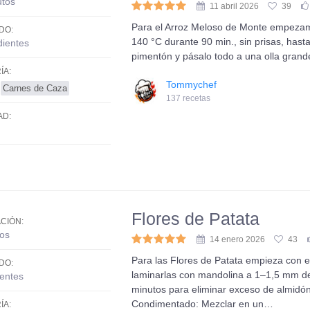
utos
11 abril 2026
39
Para el Arroz Meloso de Monte empezamo
DO:
140 °C durante 90 min., sin prisas, has
dientes
pimentón y pásalo todo a una olla grand
ÍA:
Tommychef
Carnes de Caza
137 recetas
AD:
Flores de Patata
CIÓN:
os
14 enero 2026
43
Para las Flores de Patata empieza con el 
DO:
laminarlas con mandolina a 1–1,5 mm de 
ientes
minutos para eliminar exceso de almidón
Condimentado: Mezclar en un…
ÍA: