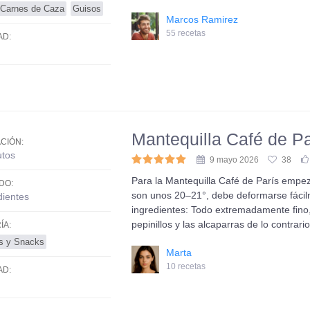
Carnes de Caza
Guisos
Marcos Ramirez
55 recetas
AD:
Mantequilla Café de Pa
CIÓN:
utos
9 mayo 2026
38
Para la Mantequilla Café de París empe
DO:
son unos 20–21°, debe deformarse fácilm
dientes
ingredientes: Todo extremadamente fino,
pepinillos y las alcaparras de lo contrar
ÍA:
os y Snacks
Marta
10 recetas
AD: