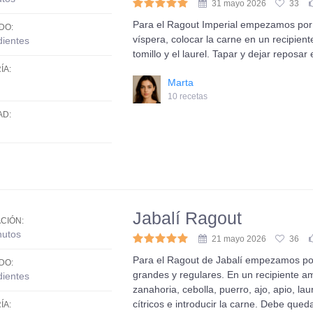
31 mayo 2026
33
Para el Ragout Imperial empezamos por 
DO:
víspera, colocar la carne en un recipiente 
dientes
tomillo y el laurel. Tapar y dejar reposa
ÍA:
Marta
10 recetas
AD:
Jabalí Ragout
CIÓN:
nutos
21 mayo 2026
36
Para el Ragout de Jabalí empezamos por 
DO:
grandes y regulares. En un recipiente am
dientes
zanahoria, cebolla, puerro, ajo, apio, lau
cítricos e introducir la carne. Debe que
ÍA: