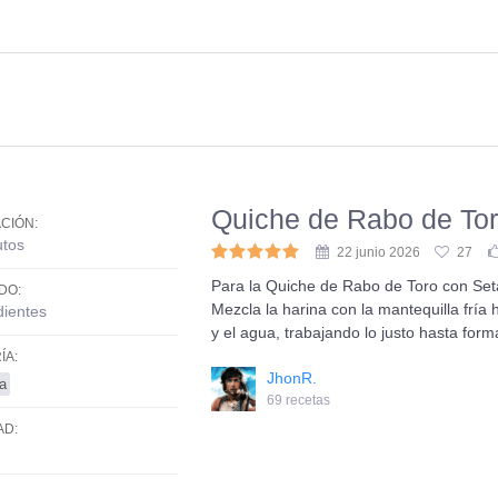
Quiche de Rabo de Tor
CIÓN:
utos
22 junio 2026
27
Para la Quiche de Rabo de Toro con Set
DO:
Mezcla la harina con la mantequilla fría
dientes
y el agua, trabajando lo justo hasta f
ÍA:
JhonR.
ía
69 recetas
AD: