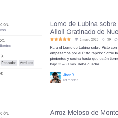
Lomo de Lubina sobre 
CIÓN:
utos
Alioli Gratinado de Nu
1 mayo 2026
39
DO:
dientes
Para el Lomo de Lubina sobre Pisto con 
empezamos por el Pisto rápido: Sofríe la
ÍA:
pimientos y cocina hasta que estén tiern
Pescados
Verduras
bajo 25–30 min. debe quedar…
AD:
JhonR.
69 recetas
Arroz Meloso de Mont
CIÓN: