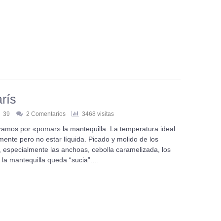
rís
39
2 Comentarios
3468 visitas
zamos por «pomar» la mantequilla: La temperatura ideal
ente pero no estar líquida. Picado y molido de los
 especialmente las anchoas, cebolla caramelizada, los
io la mantequilla queda “sucia”.…