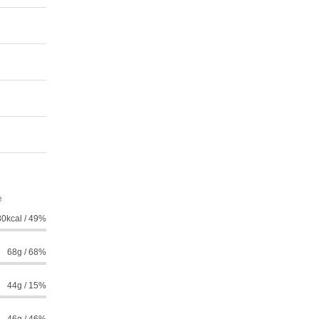
e
0kcal / 49%
68g / 68%
44g / 15%
46g / 46%