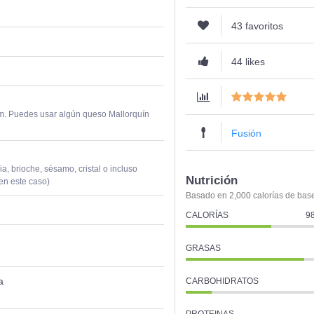
43 favoritos
44 likes
m. Puedes usar algún queso Mallorquín
Fusión
ia, brioche, sésamo, cristal o incluso
Nutrición
en este caso)
Basado en 2,000 calorías de bas
CALORÍAS
98
GRASAS
a
CARBOHIDRATOS
PROTEINAS