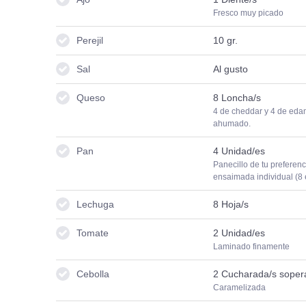
Fresco muy picado
Perejil
10
gr.
Sal
Al gusto
Queso
8
Loncha/s
4 de cheddar y 4 de eda
ahumado.
Pan
4
Unidad/es
Panecillo de tu preferenc
ensaimada individual (8 
Lechuga
8
Hoja/s
Tomate
2
Unidad/es
Laminado finamente
Cebolla
2
Cucharada/s soper
Caramelizada