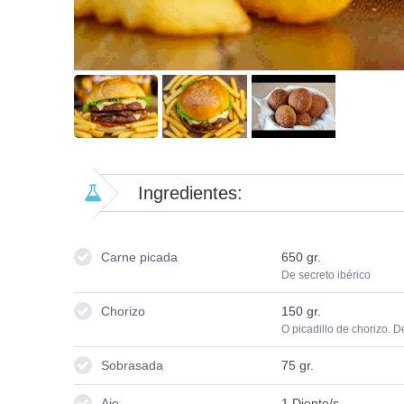
Ingredientes:
Carne picada
650
gr.
De secreto ibérico
Chorizo
150
gr.
O picadillo de chorizo. D
Sobrasada
75
gr.
Ajo
1
Diente/s