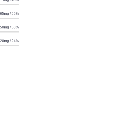
65mg / 55%
50mg / 53%
20mg / 24%