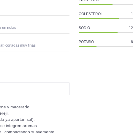
COLESTEROL
1
a en notas
SODIO
12
POTASIO
8
al) cortadas muy finas
rne y macerado:
rejil.
da ya aportan sal).
 se integren aromas.
r., compactando suavemente.