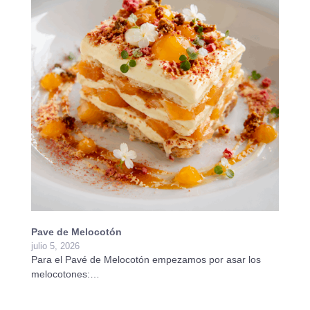
Pave de Melocotón
Ta
julio 5, 2026
ju
Para el Pavé de Melocotón empezamos por asar los
Pa
melocotones:…
Pr