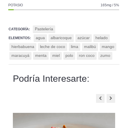
POTASIO
165mg / 5%
Pastelería
CATEGORÍA:
agua
albaricoque
azúcar
helado
ELEMENTOS:
hierbabuena
leche de coco
lima
malibú
mango
maracuyá
menta
miel
polo
ron coco
zumo
Podría Interesarte: