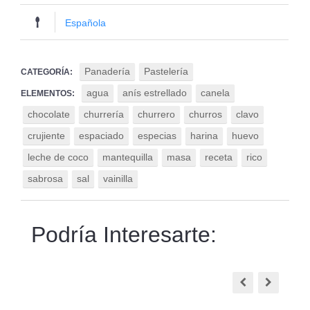
Española
Panadería
Pastelería
CATEGORÍA:
agua
anís estrellado
canela
ELEMENTOS:
chocolate
churrería
churrero
churros
clavo
crujiente
espaciado
especias
harina
huevo
leche de coco
mantequilla
masa
receta
rico
sabrosa
sal
vainilla
Podría Interesarte: