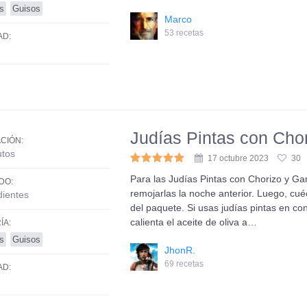
s
Guisos
Marco
53 recetas
AD:
Judías Pintas con Cho
CIÓN:
utos
17 octubre 2023
30
Para las Judías Pintas con Chorizo y Gam
DO:
remojarlas la noche anterior. Luego, cué
dientes
del paquete. Si usas judías pintas en co
calienta el aceite de oliva a…
ÍA:
s
Guisos
JhonR.
69 recetas
AD: