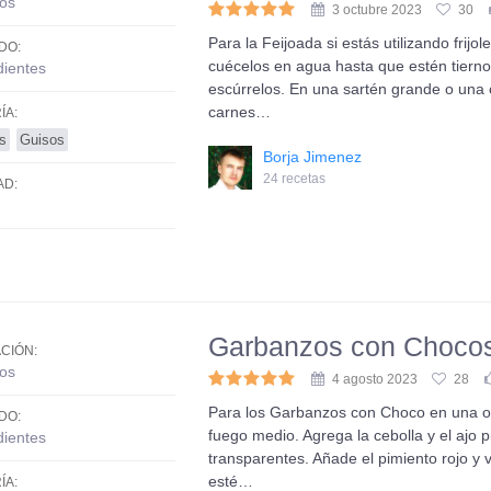
os
3 octubre 2023
30
Para la Feijoada si estás utilizando frij
DO:
cuécelos en agua hasta que estén tiernos.
dientes
escúrrelos. En una sartén grande o una o
carnes…
ÍA:
s
Guisos
Borja Jimenez
24 recetas
AD:
Garbanzos con Choco
CIÓN:
os
4 agosto 2023
28
Para los Garbanzos con Choco en una oll
DO:
fuego medio. Agrega la cebolla y el ajo p
dientes
transparentes. Añade el pimiento rojo y 
esté…
ÍA: