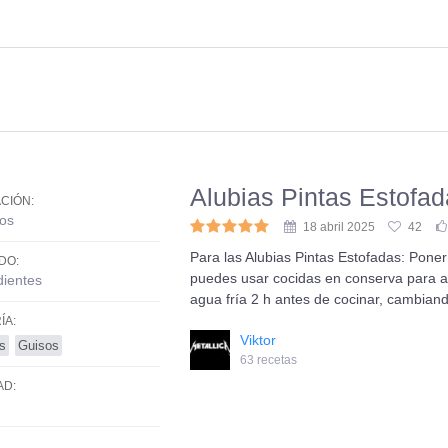
Alubias Pintas Estofa
CIÓN:
os
18 abril 2025
42
Para las Alubias Pintas Estofadas: Poner
DO:
puedes usar cocidas en conserva para a
dientes
agua fría 2 h antes de cocinar, cambia
ÍA:
Viktor
s
Guisos
63 recetas
AD: