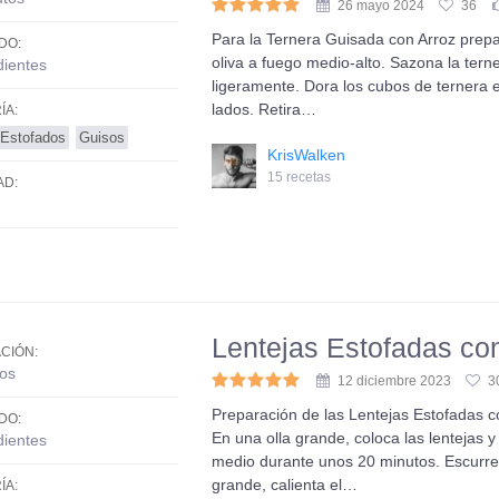
26 mayo 2024
36
Para la Ternera Guisada con Arroz prepar
DO:
oliva a fuego medio-alto. Sazona la tern
dientes
ligeramente. Dora los cubos de ternera 
lados. Retira…
ÍA:
Estofados
Guisos
KrisWalken
15 recetas
AD:
Lentejas Estofadas co
CIÓN:
os
12 diciembre 2023
3
Preparación de las Lentejas Estofadas co
DO:
En una olla grande, coloca las lentejas y
dientes
medio durante unos 20 minutos. Escurre 
grande, calienta el…
ÍA: