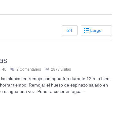
24
Largo
das
40
2 Comentarios
2873 visitas
 las alubias en remojo con agua fría durante 12 h. o bien,
horrar tiempo. Remojar el hueso de espinazo salado en
ndo el agua una vez. Poner a cocer en agua…