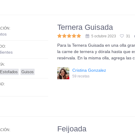
Ternera Guisada
CIÓN:
utos
5 octubre 2023
31
Para la Ternera Guisada en una olla gran
DO:
la carne de ternera y dórala hasta que e
dientes
resérvala. En la misma olla, agrega las 
ÍA:
Cristina Gonzalez
Estofados
Guisos
59 recetas
AD:
Feijoada
CIÓN: