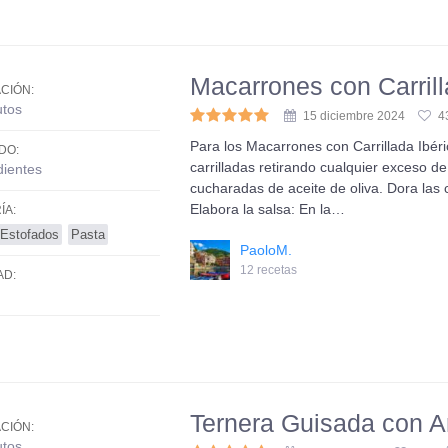
Macarrones con Carrill
CIÓN:
utos
15 diciembre 2024
4
Para los Macarrones con Carrillada Ibéri
DO:
carrilladas retirando cualquier exceso de
dientes
cucharadas de aceite de oliva. Dora las c
Elabora la salsa: En la…
ÍA:
Estofados
Pasta
PaoloM.
12 recetas
AD:
Ternera Guisada con A
CIÓN:
utos