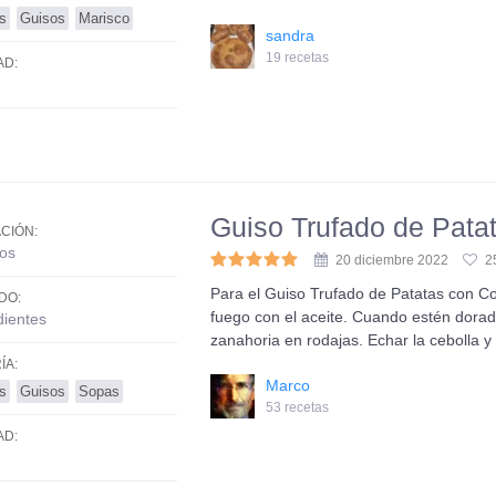
s
Guisos
Marisco
sandra
19 recetas
AD:
Guiso Trufado de Patat
CIÓN:
os
20 diciembre 2022
2
Para el Guiso Trufado de Patatas con Cost
DO:
fuego con el aceite. Cuando estén dorada
dientes
zanahoria en rodajas. Echar la cebolla 
ÍA:
Marco
s
Guisos
Sopas
53 recetas
AD: