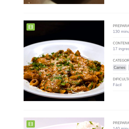
PREPARA
130 min
CONTENI
17 ingre
CATEGOR
Carnes
DIFICULT
Fácil
PREPARA
140 min