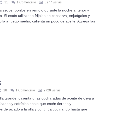
31
1 Comentario
3277 visitas
oles secos, ponlos en remojo durante la noche anterior y
 Si estás utilizando frijoles en conserva, enjuágalos y
lla a fuego medio, calienta un poco de aceite. Agrega las
s
28
1 Comentario
2720 visitas
a grande, calienta unas cucharadas de aceite de oliva a
icados y sofríelos hasta que estén tiernos y
verde picado a la olla y continúa cocinando hasta que