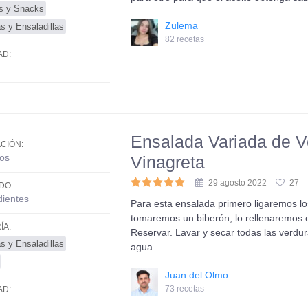
os y Snacks
Zulema
s y Ensaladillas
82 recetas
AD:
Ensalada Variada de Ve
CIÓN:
os
Vinagreta
29 agosto 2022
27
DO:
dientes
Para esta ensalada primero ligaremos los 
tomaremos un biberón, lo rellenaremos co
ÍA:
Reservar. Lavar y secar todas las verdu
s y Ensaladillas
agua…
Juan del Olmo
73 recetas
AD: