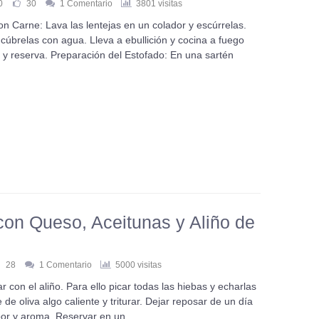
0
30
1 Comentario
3801 visitas
n Carne: Lava las lentejas en un colador y escúrrelas.
 cúbrelas con agua. Lleva a ebullición y cocina a fuego
y reserva. Preparación del Estofado: En una sartén
con Queso, Aceitunas y Aliño de
28
1 Comentario
5000 visitas
 con el aliño. Para ello picar todas las hiebas y echarlas
de oliva algo caliente y triturar. Dejar reposar de un día
abor y aroma. Reservar en un…