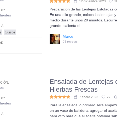
12 diciembre 2023
3
Preparación de las Lentejas Estofadas co
DO:
En una olla grande, coloca las lentejas y
dientes
medio durante unos 20 minutos. Escurre 
grande, calienta el…
ÍA:
s
Guisos
Marco
53 recetas
AD:
Ensalada de Lentejas 
CIÓN:
os
Hierbas Frescas
7 enero 2023
27
DO:
dientes
Para la ensalada lo primero será empezar
en un vaso de batidora, agregar el aceite 
ÍA:
para otro para que el aceite obtenga s