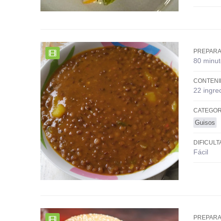
PREPARA
80 minut
CONTENI
22 ingre
CATEGOR
Guisos
DIFICULT
Fácil
PREPARA