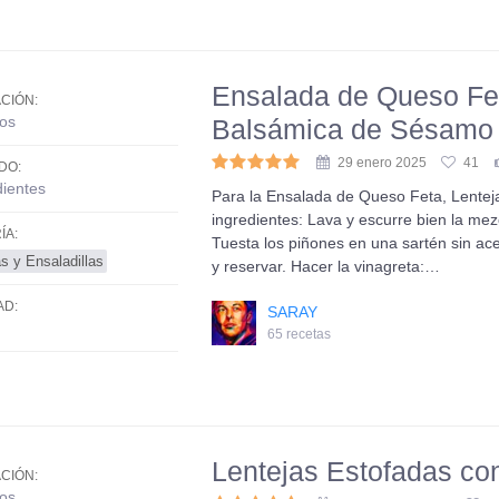
Ensalada de Queso Fet
CIÓN:
os
Balsámica de Sésamo
29 enero 2025
41
DO:
dientes
Para la Ensalada de Queso Feta, Lentej
ingredientes: Lava y escurre bien la mez
ÍA:
Tuesta los piñones en una sartén sin ace
s y Ensaladillas
y reservar. Hacer la vinagreta:…
AD:
SARAY
65 recetas
Lentejas Estofadas co
CIÓN:
os