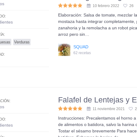
os
10 febrero 2022
26
Elaboración: Salsa de tomate, mezclar la
DO:
mostaza hasta integrar completamente, p
dientes
zanahoria y la remolacha a un robot picad
arroz pero sin…
ÍA:
uesas
Verduras
SQUAD
62 recetas
AD:
Falafel de Lentejas y
CIÓN:
os
11 noviembre 2021
2
Instrucciones: Precalentamos el horno 
DO:
de alimentos o batidora, salvo la harina
dientes
Tostar el sésamo brevemente Para hacer