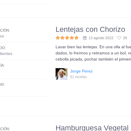
Lentejas con Chorizo
CIÓN:
os
13 agosto 2022
26
Lavar bien las lentejas. En una olla al 
DO:
dados, lo freímos y retiramos a un bol, r
dientes
cebolla picada, pochar también el pimie
ÍA:
Jorge Perez
61 recetas
AD:
Hamburguesa Vegetal c
CIÓN: