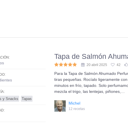
Tapa de Salmón Ahum
CIÓN:
os
20 abril 2025
42
Para la Tapa de Salmón Ahumado Perfum
DO:
tiras pequeñas. Rocíalo ligeramente con
dientes
minutos en frío, tapado. Solo perfumam
mezcla el trigo, las lentejas, piñones,…
ÍA:
os y Snacks
Tapas
Michel
12 recetas
AD: