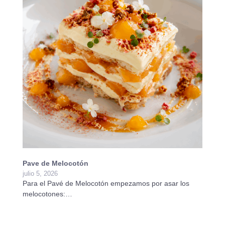
Pave de Melocotón
Ta
julio 5, 2026
ju
Para el Pavé de Melocotón empezamos por asar los
Pa
melocotones:…
Pr