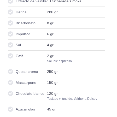
Extracto de vainilla
1
Cucharada/s moka
Harina
280
gr.
Bicarbonato
8
gr.
Impulsor
6
gr.
Sal
4
gr.
Café
2
gr.
Soluble espresso
Queso crema
250
gr.
Mascarpone
150
gr.
Chocolate blanco
120
gr.
Tostado y fundido. Valrhona Dulcey
Azúcar glas
45
gr.