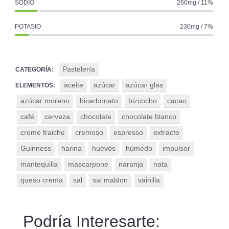
SODIO
260mg / 11%
POTASIO
230mg / 7%
Pastelería
CATEGORÍA:
aceite
azúcar
azúcar glas
ELEMENTOS:
azúcar moreno
bicarbonato
bizcocho
cacao
café
cerveza
chocolate
chocolate blanco
creme fraiche
cremoso
espresso
extracto
Guinness
harina
huevos
húmedo
impulsor
mantequilla
mascarpone
naranja
nata
queso crema
sal
sal maldon
vainilla
Podría Interesarte: