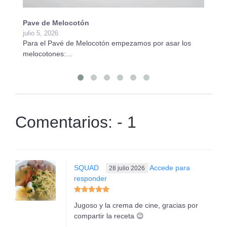
Pave de Melocotón
Ta
julio 5, 2026
ju
Para el Pavé de Melocotón empezamos por asar los
Pa
melocotones:…
Pr
Comentarios: - 1
SQUAD
Accede para
28 julio 2026
responder
Jugoso y la crema de cine, gracias por
compartir la receta 😉