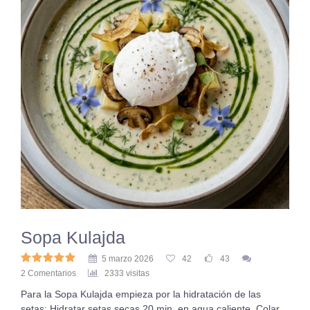
Sopa Kulajda
5 marzo 2026
42
43
2 Comentarios
2333 visitas
Para la Sopa Kulajda empieza por la hidratación de las
setas: Hidratar setas secas 20 min. en agua caliente. Colar