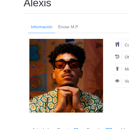
Alexis
Información
Enviar M.P.
Co
Úl
Mi
Vi