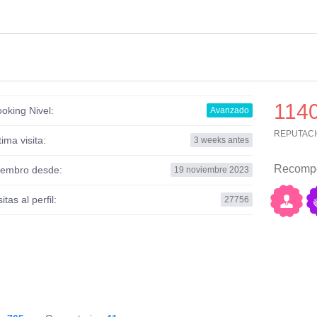
114
oking Nivel:
Avanzado
REPUTAC
tima visita:
3 weeks antes
Recomp
embro desde:
19 noviembre 2023
sitas al perfil:
27756