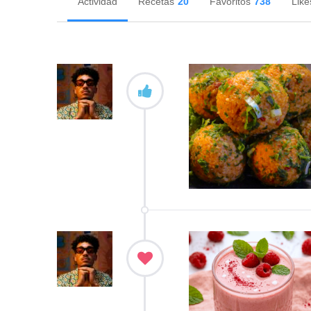
Actividad
Recetas
20
Favoritos
738
Like