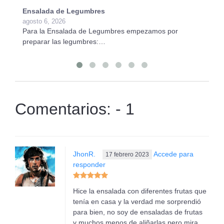
Ensalada de Legumbres
P
agosto 6, 2026
ag
Para la Ensalada de Legumbres empezamos por
Pa
preparar las legumbres:…
ti
Comentarios: - 1
JhonR.
Accede para
17 febrero 2023
responder
Hice la ensalada con diferentes frutas que
tenía en casa y la verdad me sorprendió
para bien, no soy de ensaladas de frutas
y muchos menos de aliñarlas pero mira