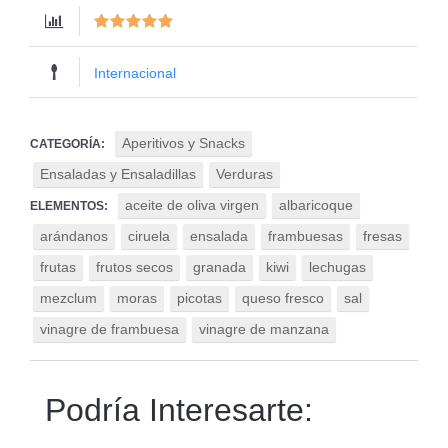
Internacional
Aperitivos y Snacks
CATEGORÍA:
Ensaladas y Ensaladillas
Verduras
aceite de oliva virgen
albaricoque
ELEMENTOS:
arándanos
ciruela
ensalada
frambuesas
fresas
frutas
frutos secos
granada
kiwi
lechugas
mezclum
moras
picotas
queso fresco
sal
vinagre de frambuesa
vinagre de manzana
Podría Interesarte: