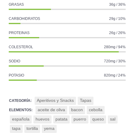
GRASAS
36g / 36%
CARBOHIDRATOS
29g / 10%
PROTEINAS
26g / 26%
COLESTEROL
280mg / 94%
SODIO
720mg / 30%
POTASIO
820mg / 24%
Aperitivos y Snacks
Tapas
CATEGORÍA:
aceite de oliva
bacon
cebolla
ELEMENTOS:
española
huevos
patata
puerro
queso
sal
tapa
tortilla
yema