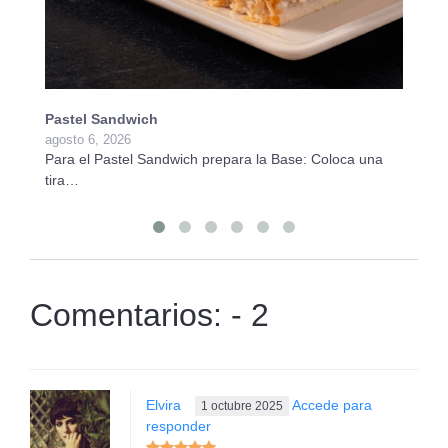
Pastel Sandwich
Ba
agosto 6, 2026
ju
Para el Pastel Sandwich prepara la Base: Coloca una
Pa
tira…
Vi
Comentarios: - 2
Elvira
Accede para
1 octubre 2025
responder