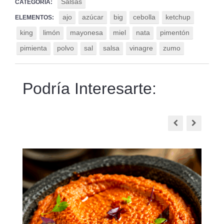
Salsas
CATEGORÍA:
ajo
azúcar
big
cebolla
ketchup
ELEMENTOS:
king
limón
mayonesa
miel
nata
pimentón
pimienta
polvo
sal
salsa
vinagre
zumo
Podría Interesarte: