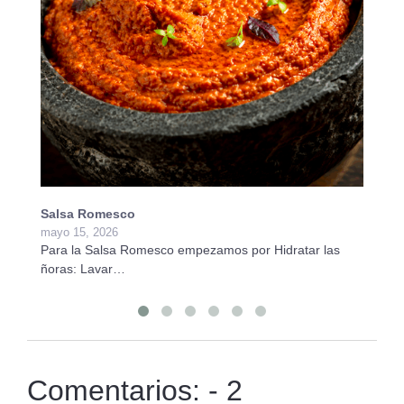
Salsa Romesco
Pa
mayo 15, 2026
ab
Para la Salsa Romesco empezamos por Hidratar las
Pa
ñoras: Lavar…
e
Comentarios: - 2