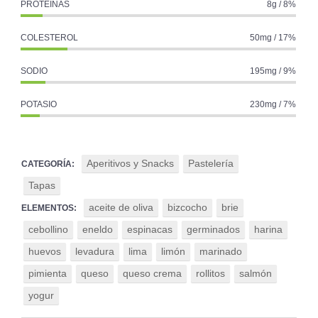
PROTEINAS
8g / 8%
COLESTEROL
50mg / 17%
SODIO
195mg / 9%
POTASIO
230mg / 7%
Aperitivos y Snacks
Pastelería
CATEGORÍA:
Tapas
aceite de oliva
bizcocho
brie
ELEMENTOS:
cebollino
eneldo
espinacas
germinados
harina
huevos
levadura
lima
limón
marinado
pimienta
queso
queso crema
rollitos
salmón
yogur