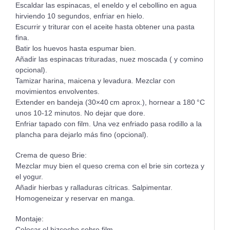
Escaldar las espinacas, el eneldo y el cebollino en agua
hirviendo 10 segundos, enfriar en hielo.
Escurrir y triturar con el aceite hasta obtener una pasta
fina.
Batir los huevos hasta espumar bien.
Añadir las espinacas trituradas, nuez moscada ( y comino
opcional).
Tamizar harina, maicena y levadura. Mezclar con
movimientos envolventes.
Extender en bandeja (30×40 cm aprox.), hornear a 180 °C
unos 10-12 minutos. No dejar que dore.
Enfriar tapado con film. Una vez enfriado pasa rodillo a la
plancha para dejarlo más fino (opcional).
Crema de queso Brie:
Mezclar muy bien el queso crema con el brie sin corteza y
el yogur.
Añadir hierbas y ralladuras cítricas. Salpimentar.
Homogeneizar y reservar en manga.
Montaje:
Colocar el bizcocho sobre film.