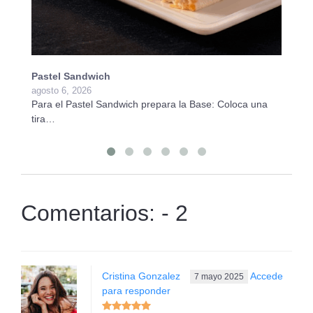
Pastel Sandwich
Ba
agosto 6, 2026
ju
Para el Pastel Sandwich prepara la Base: Coloca una
Pa
tira…
Vi
Comentarios: - 2
Cristina Gonzalez
Accede
7 mayo 2025
para responder