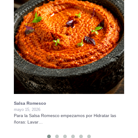
Salsa Romesco
Pa
mayo 15, 2026
ab
Para la Salsa Romesco empezamos por Hidratar las
Pa
ñoras: Lavar…
e