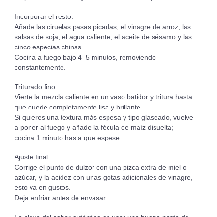
Incorporar el resto:
Añade las ciruelas pasas picadas, el vinagre de arroz, las
salsas de soja, el agua caliente, el aceite de sésamo y las
cinco especias chinas.
Cocina a fuego bajo 4–5 minutos, removiendo
constantemente.
Triturado fino:
Vierte la mezcla caliente en un vaso batidor y tritura hasta
que quede completamente lisa y brillante.
Si quieres una textura más espesa y tipo glaseado, vuelve
a poner al fuego y añade la fécula de maíz disuelta;
cocina 1 minuto hasta que espese.
Ajuste final:
Corrige el punto de dulzor con una pizca extra de miel o
azúcar, y la acidez con unas gotas adicionales de vinagre,
esto va en gustos.
Deja enfriar antes de envasar.
La clave del sabor auténtico es usar una buena pasta de