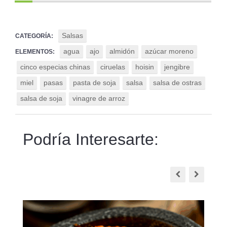
Salsas
CATEGORÍA:
agua
ajo
almidón
azúcar moreno
ELEMENTOS:
cinco especias chinas
ciruelas
hoisin
jengibre
miel
pasas
pasta de soja
salsa
salsa de ostras
salsa de soja
vinagre de arroz
Podría Interesarte: