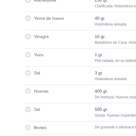
Clarificada. Holandesa a
Yema de huevo
40
gr.
Holandesa aireada
Vinagre
10
gr.
Balsámico de Cava. Hol
Yuzu
1
gr.
Piel rallada, en su defec
Sal
3
gr.
Holandesa aireada
Huevas
400
gr.
De merluza. Huevas cruj
Sal
500
gr.
Gorda. Huevas crujientes
Brotes
De guisante o albahaca t