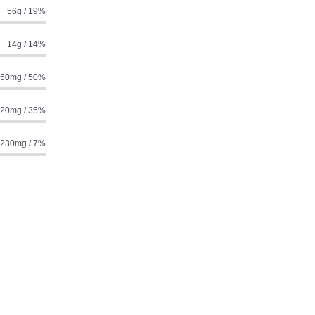
56g / 19%
14g / 14%
50mg / 50%
20mg / 35%
230mg / 7%