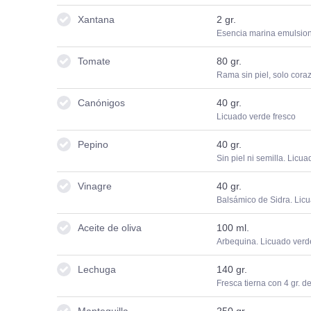
Xantana
2
gr.
Esencia marina emulsio
Tomate
80
gr.
Rama sin piel, solo cora
Canónigos
40
gr.
Licuado verde fresco
Pepino
40
gr.
Sin piel ni semilla. Licu
Vinagre
40
gr.
Balsámico de Sidra. Licu
Aceite de oliva
100
ml.
Arbequina. Licuado verd
Lechuga
140
gr.
Fresca tierna con 4 gr. d
Mantequilla
250
gr.