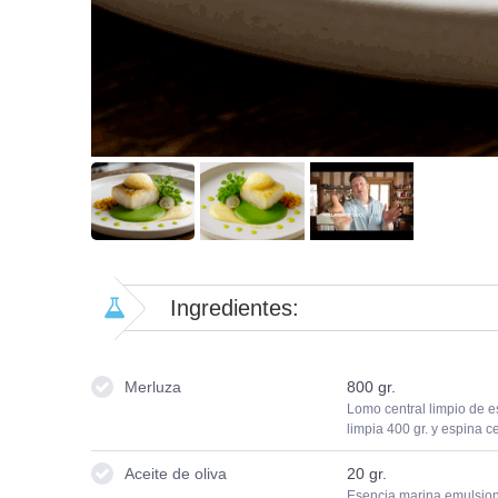
Ingredientes:
Merluza
800
gr.
Lomo central limpio de e
limpia 400 gr. y espina ce
Aceite de oliva
20
gr.
Esencia marina emulsio