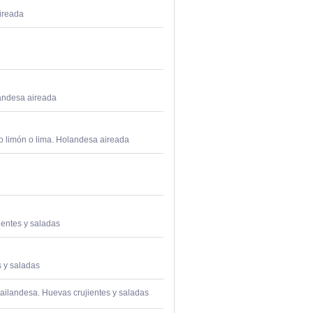
ireada
andesa aireada
to limón o lima. Holandesa aireada
ientes y saladas
 y saladas
ailandesa. Huevas crujientes y saladas