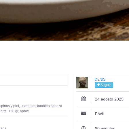
DENIS
Seguir
24 agosto 2025
spinas y piel, usaremos también cabeza
ntral 150 gr. aprox.
Fácil
90 minutos
nada