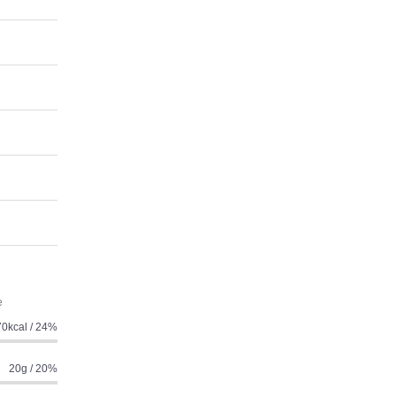
e
0kcal / 24%
20g / 20%