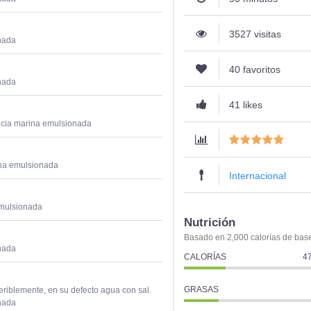
3527 visitas
nada
40 favoritos
nada
41 likes
ncia marina emulsionada
na emulsionada
Internacional
mulsionada
Nutrición
Basado en 2,000 calorías de bas
nada
CALORÍAS
47
GRASAS
eriblemente, en su defecto agua con sal.
nada