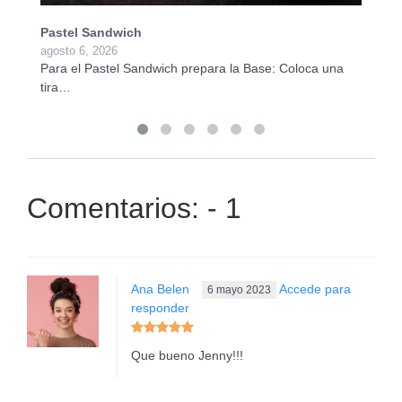
Pastel Sandwich
Ba
agosto 6, 2026
ju
Para el Pastel Sandwich prepara la Base: Coloca una
Pa
tira…
Vi
Comentarios: - 1
Ana Belen
Accede para
6 mayo 2023
responder
Que bueno Jenny!!!