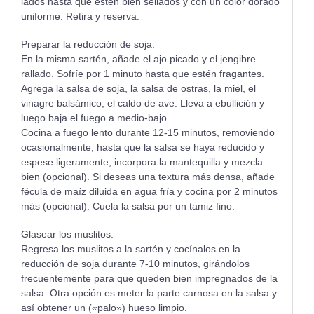
lados hasta que estén bien sellados y con un color dorado
uniforme. Retira y reserva.
Preparar la reducción de soja:
En la misma sartén, añade el ajo picado y el jengibre
rallado. Sofríe por 1 minuto hasta que estén fragantes.
Agrega la salsa de soja, la salsa de ostras, la miel, el
vinagre balsámico, el caldo de ave. Lleva a ebullición y
luego baja el fuego a medio-bajo.
Cocina a fuego lento durante 12-15 minutos, removiendo
ocasionalmente, hasta que la salsa se haya reducido y
espese ligeramente, incorpora la mantequilla y mezcla
bien (opcional). Si deseas una textura más densa, añade
fécula de maíz diluida en agua fría y cocina por 2 minutos
más (opcional). Cuela la salsa por un tamiz fino.
Glasear los muslitos:
Regresa los muslitos a la sartén y cocínalos en la
reducción de soja durante 7-10 minutos, girándolos
frecuentemente para que queden bien impregnados de la
salsa. Otra opción es meter la parte carnosa en la salsa y
así obtener un («palo») hueso limpio.