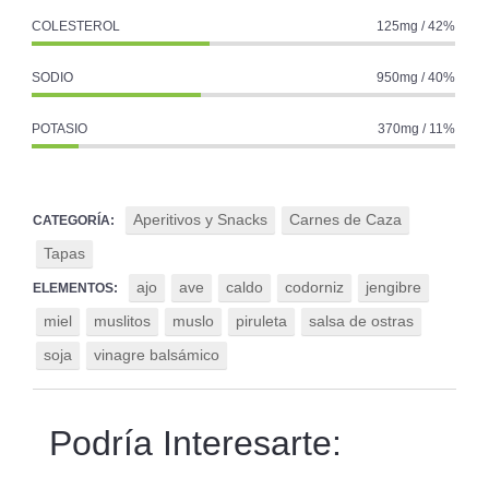
COLESTEROL
125mg / 42%
SODIO
950mg / 40%
POTASIO
370mg / 11%
Aperitivos y Snacks
Carnes de Caza
CATEGORÍA:
Tapas
ajo
ave
caldo
codorniz
jengibre
ELEMENTOS:
miel
muslitos
muslo
piruleta
salsa de ostras
soja
vinagre balsámico
Podría Interesarte: