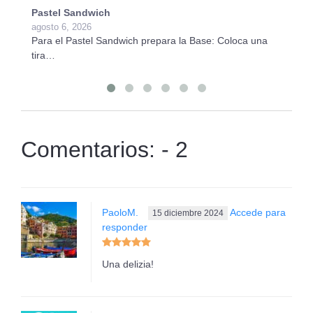
Pastel Sandwich
Ba
agosto 6, 2026
ju
Para el Pastel Sandwich prepara la Base: Coloca una
Pa
tira…
Vi
Comentarios: - 2
PaoloM.
Accede para
15 diciembre 2024
responder
Una delizia!