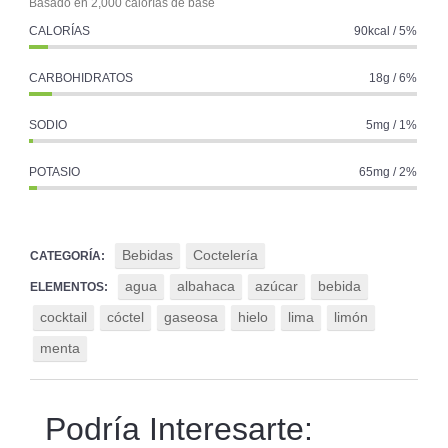
Basado en 2,000 calorías de base
CALORÍAS
90kcal / 5%
CARBOHIDRATOS
18g / 6%
SODIO
5mg / 1%
POTASIO
65mg / 2%
Bebidas
Coctelería
CATEGORÍA:
agua
albahaca
azúcar
bebida
ELEMENTOS:
cocktail
cóctel
gaseosa
hielo
lima
limón
menta
Podría Interesarte: