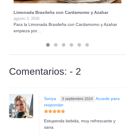
Limonada Brasileña con Cardamomo y Azahar
Te
agosto 3, 2026
ag
Para la Limonada Brasileña con Cardamomo y Azahar
Pa
empieza por…
(T
Comentarios: - 2
Sonya
Accede para
5 septiembre 2024
responder
Estupenda bebida, muy refrescante y
sana.