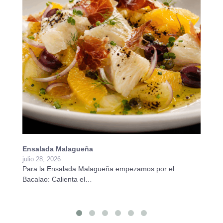
Ensalada Malagueña
E
julio 28, 2026
ju
Para la Ensalada Malagueña empezamos por el
Pa
Bacalao: Calienta el…
Ca