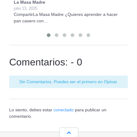
La Masa Madre
Ge
julio 13, 2025
ju
CompartirLa Masa Madre ¿Quieres aprender a hacer
Co
pan casero con…
In
Comentarios: - 0
Sin Comentarios. Puedes ser el primero en Opinar.
Lo siento, debes estar
conectado
para publicar un
comentario.