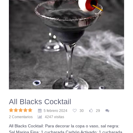
All Blacks Cocktail
5 febrero 2024
30
29
2 Comentarios
4247 visitas
All Blacks Cocktail: Para decorar la copa o vaso, sal negra:
Sal Marina Fina: 1 cucharada Carbón Activado: 1 cucharada